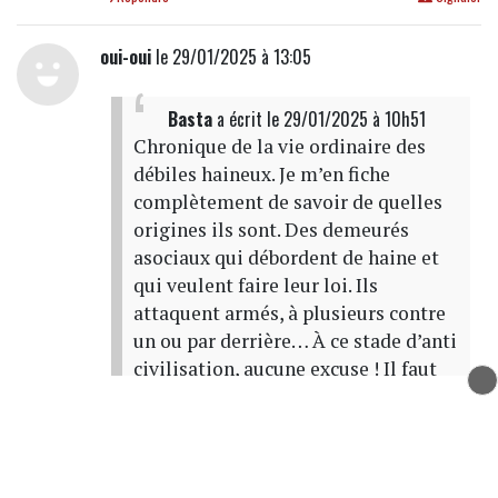
oui-oui
le 29/01/2025 à 13:05
Basta
a écrit
le 29/01/2025 à 10h51
Chronique de la vie ordinaire des
débiles haineux. Je m’en fiche
complètement de savoir de quelles
origines ils sont. Des demeurés
asociaux qui débordent de haine et
qui veulent faire leur loi. Ils
attaquent armés, à plusieurs contre
un ou par derrière… À ce stade d’anti
civilisation, aucune excuse ! Il faut
les mettre hors d’état de nuire !
Une pensée solidaire aux victimes
de ces gogols morbides.
De la part d’un Antillais qui en a