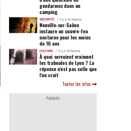
gendarmes dans un
camping
SÉCURITÉ
Il y a 16 heures
Neuville-sur-Saône
instaure un couvre-feu
nocturne pour les moins
de 16 ans
CULTURE
Il y a 18 heures
À quoi servaient vraiment
les traboules de Lyon ? La
réponse n’est pas celle que
l’on croit
Toutes les infos
Publicité