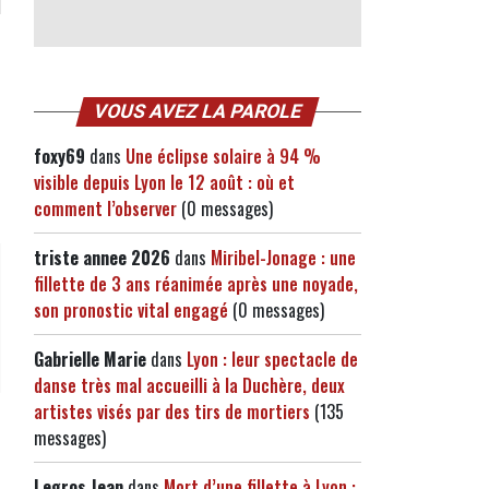
VOUS AVEZ LA PAROLE
foxy69
dans
Une éclipse solaire à 94 %
visible depuis Lyon le 12 août : où et
comment l’observer
(0 messages)
triste annee 2026
dans
Miribel-Jonage : une
fillette de 3 ans réanimée après une noyade,
son pronostic vital engagé
(0 messages)
Gabrielle Marie
dans
Lyon : leur spectacle de
danse très mal accueilli à la Duchère, deux
artistes visés par des tirs de mortiers
(135
messages)
Legros Jean
dans
Mort d’une fillette à Lyon :