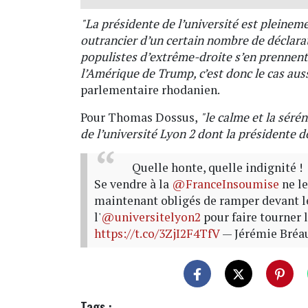
"La présidente de l’université est pleineme
outrancier d’un certain nombre de déclara
populistes d’extrême-droite s’en prennent à
l’Amérique de Trump, c’est donc le cas au
parlementaire rhodanien.
Pour Thomas Dossus,
"le calme et la séré
de l’université Lyon 2 dont la présidente d
Quelle honte, quelle indignité !
Se vendre à la
@FranceInsoumise
ne le
maintenant obligés de ramper devant l
l'
@universitelyon2
pour faire tourner
https://t.co/3ZjI2F4TfV
— Jérémie Bréa
Tags :