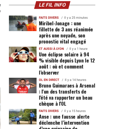
n
LE FIL INFO
7
FAITS DIVERS
Il y a 25 minutes
Miribel-Jonage : une
fillette de 3 ans réanimée
après une noyade, son
pronostic vital engagé
ET AUSSI À LYON
Il y a 1 heure
Une éclipse solaire à 94
% visible depuis Lyon le 12
août : où et comment
l’observer
OL EN DIRECT
Il y a 14 heures
Bruno Guimaraes à Arsenal
: l'un des transferts de
l'été va rapporter un beau
chèque à l'OL
FAITS DIVERS
Il y a 15 heures
Anse : une fausse alerte
déclenche l’intervention
d’une quinzaine de