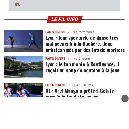
ici
.
LE FIL INFO
FAITS DIVERS
Il y a 25 minutes
Lyon : leur spectacle de danse très
mal accueilli à la Duchère, deux
artistes visés par des tirs de mortiers
FAITS DIVERS
Il y a 2 heures
Lyon : le ton monte à Confluence, il
reçoit un coup de couteau à la joue
OL EN DIRECT
Il y a 15 heures
OL : Orel Mangala prêté à Getafe
jusqu’à la fin de la saison
MÉTÉO
Il y a 15 heures
Canicule à Lyon : vigilance orange
dès samedi, jusqu’à 38°C attendus la