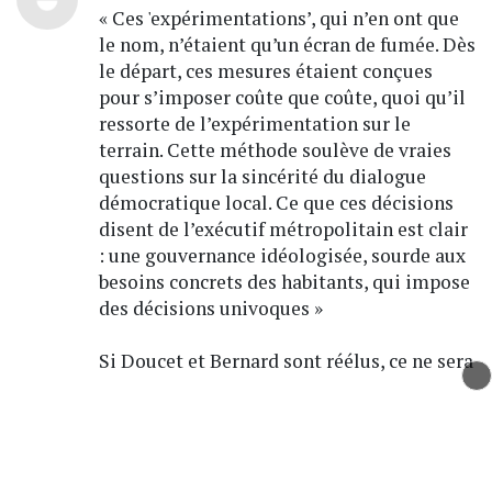
« Ces 'expérimentations’, qui n’en ont que
le nom, n’étaient qu’un écran de fumée. Dès
le départ, ces mesures étaient conçues
pour s’imposer coûte que coûte, quoi qu’il
ressorte de l’expérimentation sur le
terrain. Cette méthode soulève de vraies
questions sur la sincérité du dialogue
démocratique local. Ce que ces décisions
disent de l’exécutif métropolitain est clair
: une gouvernance idéologisée, sourde aux
besoins concrets des habitants, qui impose
des décisions univoques »
Si Doucet et Bernard sont réélus, ce ne sera
pas juste une continuation, ils vont se
sentir pousser des ailes ! Ce sera pire. Il
faut stopper ces idéologues autoritaires
déconnectés des droits et besoins de la