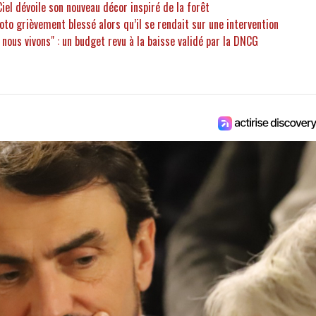
Ciel dévoile son nouveau décor inspiré de la forêt
moto grièvement blessé alors qu’il se rendait sur une intervention
e nous vivons" : un budget revu à la baisse validé par la DNCG