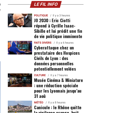
n
LE FIL INFO
1
POLITIQUE
Il y a 3 heures
JO 2030 : Eric Ciotti
répond à Cyrille Isaac-
Sibille et lui prédit une fin
de vie politique imminente
FAITS DIVERS
Il y a 6 heures
Cyberattaque chez un
prestataire des Hospices
Civils de Lyon : des
données personnelles
potentiellement volées
CULTURE
Il y a 7 heures
Musée Cinéma & Miniature
: une réduction spéciale
pour les Lyonnais jusqu’au
31 aoû
MÉTÉO
Il y a 8 heures
Canicule : le Rhône quitte
la vigilance orange, huit