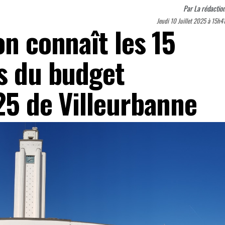
Par
La rédactio
Jeudi 10 Juillet 2025 à 15h4
on connaît les 15
ts du budget
25 de Villeurbanne