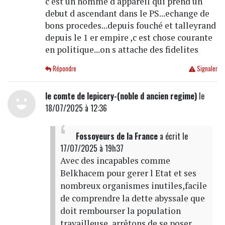
c est un homme d appareil qui prend un
debut d ascendant dans le PS...echange de
bons procedes...depuis fouché et talleyrand
depuis le 1 er empire ,c est chose courante
en politique...on s attache des fidelites
Répondre
Signaler
le comte de lepicery-(noble d ancien regime)
le
18/07/2025 à 12:36
Fossoyeurs de la France
a écrit
le
17/07/2025 à 19h37
Avec des incapables comme
Belkhacem pour gerer l Etat et ses
nombreux organismes inutiles,facile
de comprendre la dette abyssale que
doit rembourser la population
travailleuse..arrêtons de se poser