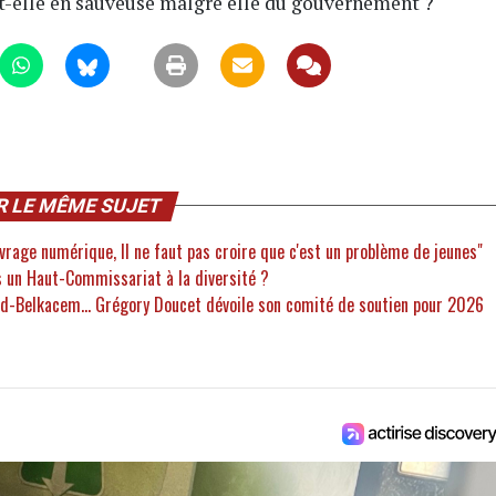
t-elle en sauveuse malgré elle du gouvernement ?
R LE MÊME SUJET
vrage numérique, Il ne faut pas croire que c'est un problème de jeunes"
 un Haut-Commissariat à la diversité ?
ud-Belkacem... Grégory Doucet dévoile son comité de soutien pour 2026