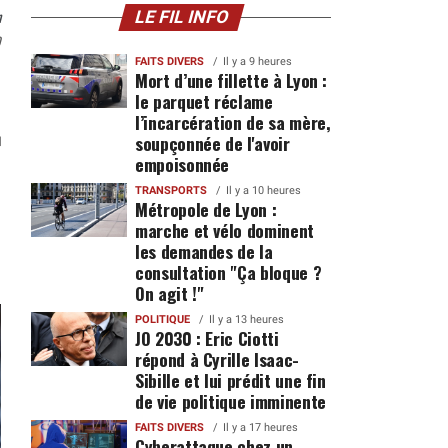
n
LE FIL INFO
0
FAITS DIVERS
Il y a 9 heures
Mort d’une fillette à Lyon :
le parquet réclame
r
l’incarcération de sa mère,
soupçonnée de l'avoir
empoisonnée
TRANSPORTS
Il y a 10 heures
Métropole de Lyon :
marche et vélo dominent
les demandes de la
consultation "Ça bloque ?
On agit !"
POLITIQUE
Il y a 13 heures
JO 2030 : Eric Ciotti
répond à Cyrille Isaac-
Sibille et lui prédit une fin
de vie politique imminente
FAITS DIVERS
Il y a 17 heures
Cyberattaque chez un