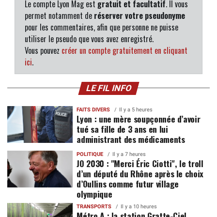
Le compte Lyon Mag est
gratuit et facultatif
. Il vous
permet notamment de
réserver votre pseudonyme
pour les commentaires, afin que personne ne puisse
utiliser le pseudo que vous avez enregistré.
Vous pouvez
créer un compte gratuitement en cliquant
ici
.
LE FIL INFO
FAITS DIVERS
Il y a 5 heures
Lyon : une mère soupçonnée d’avoir
tué sa fille de 3 ans en lui
administrant des médicaments
POLITIQUE
Il y a 7 heures
JO 2030 : "Merci Éric Ciotti", le troll
d’un député du Rhône après le choix
d’Oullins comme futur village
olympique
TRANSPORTS
Il y a 10 heures
Métro A : la station Gratte-Ciel