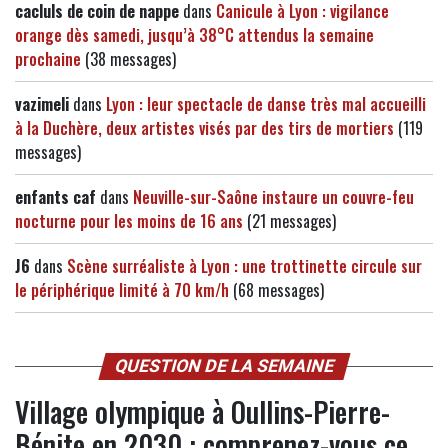
cacluls de coin de nappe
dans
Canicule à Lyon : vigilance
orange dès samedi, jusqu’à 38°C attendus la semaine
prochaine
(38 messages)
vazimeli
dans
Lyon : leur spectacle de danse très mal accueilli
à la Duchère, deux artistes visés par des tirs de mortiers
(119
messages)
enfants caf
dans
Neuville-sur-Saône instaure un couvre-feu
nocturne pour les moins de 16 ans
(21 messages)
J6
dans
Scène surréaliste à Lyon : une trottinette circule sur
le périphérique limité à 70 km/h
(68 messages)
QUESTION DE LA SEMAINE
Village olympique à Oullins-Pierre-
Bénite en 2030 : comprenez-vous ce