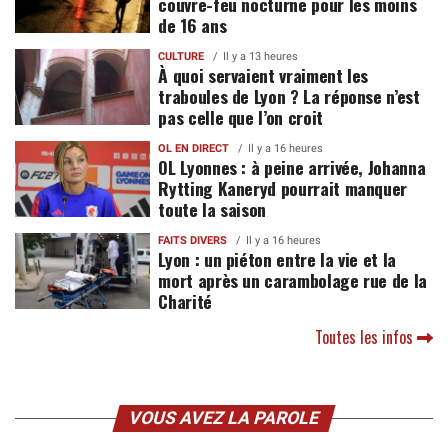
couvre-feu nocturne pour les moins
de 16 ans
CULTURE
Il y a 13 heures
À quoi servaient vraiment les
traboules de Lyon ? La réponse n’est
pas celle que l’on croit
OL EN DIRECT
Il y a 16 heures
OL Lyonnes : à peine arrivée, Johanna
Rytting Kaneryd pourrait manquer
toute la saison
FAITS DIVERS
Il y a 16 heures
Lyon : un piéton entre la vie et la
mort après un carambolage rue de la
Charité
Toutes les infos
VOUS AVEZ LA PAROLE