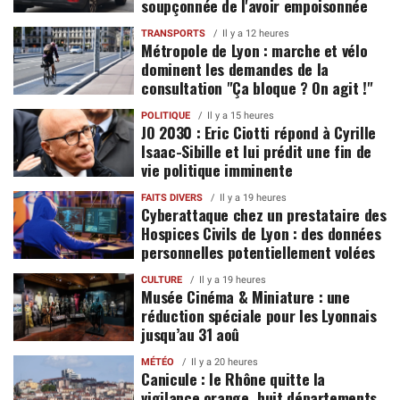
soupçonnée de l'avoir empoisonnée
TRANSPORTS
Il y a 12 heures
Métropole de Lyon : marche et vélo
dominent les demandes de la
consultation "Ça bloque ? On agit !"
POLITIQUE
Il y a 15 heures
JO 2030 : Eric Ciotti répond à Cyrille
Isaac-Sibille et lui prédit une fin de
vie politique imminente
FAITS DIVERS
Il y a 19 heures
Cyberattaque chez un prestataire des
Hospices Civils de Lyon : des données
personnelles potentiellement volées
CULTURE
Il y a 19 heures
Musée Cinéma & Miniature : une
réduction spéciale pour les Lyonnais
jusqu’au 31 aoû
MÉTÉO
Il y a 20 heures
Canicule : le Rhône quitte la
vigilance orange, huit départements