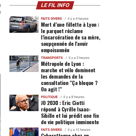
n
LE FIL INFO
8
FAITS DIVERS
Il y a 4 heures
Mort d’une fillette à Lyon :
le parquet réclame
l’incarcération de sa mère,
soupçonnée de l'avoir
empoisonnée
TRANSPORTS
Il y a 5 heures
Métropole de Lyon :
marche et vélo dominent
les demandes de la
consultation "Ça bloque ?
On agit !"
POLITIQUE
Il y a 8 heures
JO 2030 : Eric Ciotti
répond à Cyrille Isaac-
Sibille et lui prédit une fin
de vie politique imminente
FAITS DIVERS
Il y a 12 heures
Cyberattaque chez un