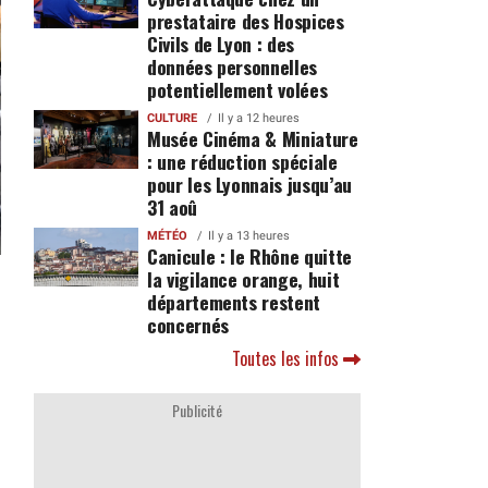
prestataire des Hospices
Civils de Lyon : des
données personnelles
potentiellement volées
CULTURE
Il y a 12 heures
Musée Cinéma & Miniature
: une réduction spéciale
pour les Lyonnais jusqu’au
31 aoû
MÉTÉO
Il y a 13 heures
Canicule : le Rhône quitte
la vigilance orange, huit
départements restent
concernés
Toutes les infos
Publicité