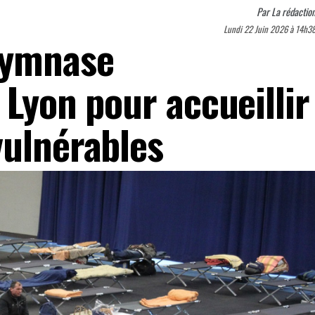
Par
La rédactio
Lundi 22 Juin 2026 à 14h3
gymnase
 Lyon pour accueillir
vulnérables