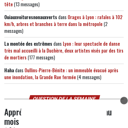
tête
(13 messages)
Ouiauxvoituresnonauxverts
dans
Orages à Lyon : rafales à 102
km/h, arbres et branches à terre dans la métropole
(2
messages)
La montée des extrêmes
dans
Lyon : leur spectacle de danse
très mal accueilli à la Duchère, deux artistes visés par des tirs
de mortiers
(177 messages)
Haha
dans
Oullins-Pierre-Bénite : un immeuble évacué après
une inondation, la Grande Rue fermée
(4 messages)
QUESTION DE LA SEMAINE
Appréciez-vous de rester à Lyon au
mois d'août ?