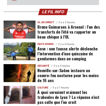
LE FIL INFO
OL EN DIRECT
Il y a 3 heures
Bruno Guimaraes à Arsenal : l'un des
transferts de l'été va rapporter un
beau chèque à l'OL
FAITS DIVERS
Il y a 4 heures
Anse : une fausse alerte déclenche
l’intervention d’une quinzaine de
gendarmes dans un camping
SÉCURITÉ
Il y a 5 heures
Neuville-sur-Saône instaure un
couvre-feu nocturne pour les moins
de 16 ans
CULTURE
Il y a 7 heures
À quoi servaient vraiment les
traboules de Lyon ? La réponse n’est
pas celle que l’on croit