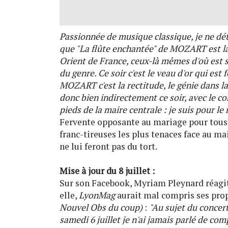
Passionnée de musique classique, je ne dét
que "La flûte enchantée" de MOZART est l
Orient de France, ceux-là mêmes d'où est so
du genre. Ce soir c'est le veau d'or qui est
MOZART c'est la rectitude, le génie dans 
donc bien indirectement ce soir, avec le co
pieds de la maire centrale : je suis pour l
Fervente opposante au mariage pour tou
franc-tireuses les plus tenaces face au m
ne lui feront pas du tort.
Mise à jour du 8 juillet :
Sur son Facebook, Myriam Pleynard réagit 
elle,
LyonMag
aurait mal compris ses pro
Nouvel Obs du coup)
:
"Au sujet du concer
samedi 6 juillet je n'ai jamais parlé de co