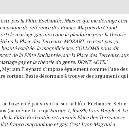
este pas la Flûte Enchantée. Mais ce qui me dérange c'est
a musique de référence des Francs-Maçons du Grand
rti le mariage gay ainsi que la plaidoirie pour la théorie
 fêté en la Place des Terreaux. MOZART, ce n'est pas ça.
la beauté exaltée, la magnificience. COLLOMB nous dit
ncert de la Flûte Enchantée, sur la Place des Terreaux, aux
e mariage gay et la théorie du genre. DONT ACTE."
s, Myriam Pleynard s'impose également comme l'une des
aire sortant. Reste désormais à trouver des arguments qui
au buzz créé par sa sortie sur la Flûte Enchantée. Selon
pos (au même titre qu'
Europe 1
,
Rue89
,
Lyon People
et
Le
t de la Flûte Enchantée retransmis Place des Terreaux ce
mplot franco maçonnique et gay. C'est Lyon Mag qui a