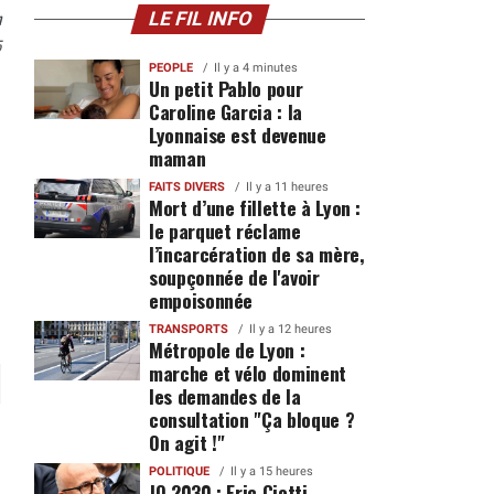
n
LE FIL INFO
5
PEOPLE
Il y a 4 minutes
Un petit Pablo pour
Caroline Garcia : la
Lyonnaise est devenue
maman
FAITS DIVERS
Il y a 11 heures
Mort d’une fillette à Lyon :
le parquet réclame
l’incarcération de sa mère,
soupçonnée de l'avoir
empoisonnée
TRANSPORTS
Il y a 12 heures
Métropole de Lyon :
marche et vélo dominent
les demandes de la
consultation "Ça bloque ?
On agit !"
POLITIQUE
Il y a 15 heures
JO 2030 : Eric Ciotti