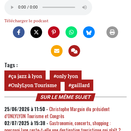
Télécharger le podcast
Tags :
ça jazz à lyon
only lyon
OnlyLyon Tourisme
gaillard
SUR LE MÊME SUJET
25/06/2026 à 11:50 -
Christophe Marguin élu président
d’ONLYLYON Tourisme et Congrès
02/07/2025 à 15:38 -
Gastronomie, concerts, shopping :
pourquoi Lyon reste-t-elle une destination touristique qui plaît ?