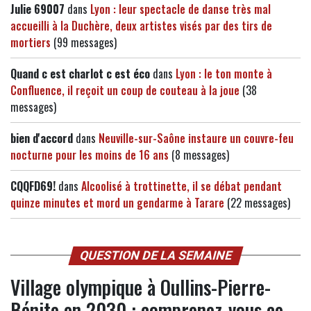
Julie 69007
dans
Lyon : leur spectacle de danse très mal
accueilli à la Duchère, deux artistes visés par des tirs de
mortiers
(99 messages)
Quand c est charlot c est éco
dans
Lyon : le ton monte à
Confluence, il reçoit un coup de couteau à la joue
(38
messages)
bien d'accord
dans
Neuville-sur-Saône instaure un couvre-feu
nocturne pour les moins de 16 ans
(8 messages)
CQQFD69!
dans
Alcoolisé à trottinette, il se débat pendant
quinze minutes et mord un gendarme à Tarare
(22 messages)
QUESTION DE LA SEMAINE
Village olympique à Oullins-Pierre-
Bénite en 2030 : comprenez-vous ce