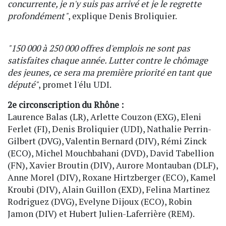
concurrente, je n'y suis pas arrivé et je le regrette
profondément"
, explique Denis Broliquier.
"150 000 à 250 000 offres d'emplois ne sont pas
satisfaites chaque année. Lutter contre le chômage
des jeunes, ce sera ma première priorité en tant que
député"
, promet l'élu UDI.
2e circonscription du Rhône :
Laurence Balas (LR), Arlette Couzon (EXG), Eleni
Ferlet (FI), Denis Broliquier (UDI), Nathalie Perrin-
Gilbert (DVG), Valentin Bernard (DIV), Rémi Zinck
(ECO), Michel Mouchbahani (DVD), David Tabellion
(FN), Xavier Broutin (DIV), Aurore Montauban (DLF),
Anne Morel (DIV), Roxane Hirtzberger (ECO), Kamel
Kroubi (DIV), Alain Guillon (EXD), Felina Martinez
Rodriguez (DVG), Evelyne Dijoux (ECO), Robin
Jamon (DIV) et Hubert Julien-Laferrière (REM).