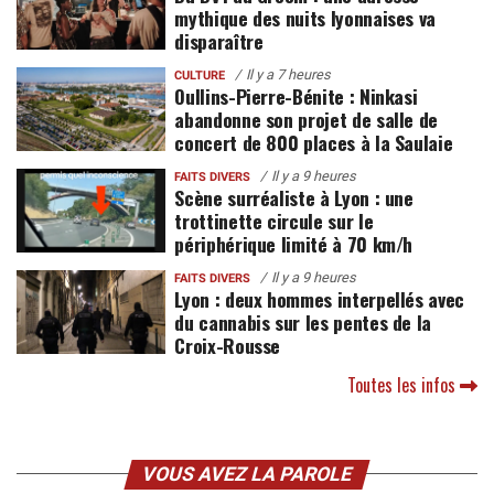
mythique des nuits lyonnaises va
disparaître
Il y a 7 heures
CULTURE
Oullins-Pierre-Bénite : Ninkasi
abandonne son projet de salle de
concert de 800 places à la Saulaie
Il y a 9 heures
FAITS DIVERS
Scène surréaliste à Lyon : une
trottinette circule sur le
périphérique limité à 70 km/h
Il y a 9 heures
FAITS DIVERS
Lyon : deux hommes interpellés avec
du cannabis sur les pentes de la
Croix-Rousse
Toutes les infos
VOUS AVEZ LA PAROLE