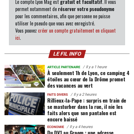
Le compte Lyon Mag est
gratuit et facultatif
. Il vous
permet notamment de
réserver votre pseudonyme
pour les commentaires, afin que personne ne puisse
utiliser le pseudo que vous avez enregistré.
Vous pouvez
créer un compte gratuitement en cliquant
ici
.
LE FIL INFO
Il y a 1 heure
ARTICLE PARTENAIRE
À seulement 1h de Lyon, ce camping 4
étoiles au cœur de la Drôme promet
des vacances au vert
Il y a 2 heures
FAITS DIVERS
Rillieux-la-Pape : surpris en train de
se masturber dans la rue, il nie les
faits alors que son pantalon est
encore baissé
Il y a 4 heures
ECONOMIE
Du DV1 au Groom : une adresse