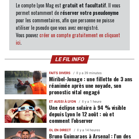
Le compte Lyon Mag est
gratuit et facultatif
. Il vous
permet notamment de
réserver votre pseudonyme
pour les commentaires, afin que personne ne puisse
utiliser le pseudo que vous avez enregistré.
Vous pouvez
créer un compte gratuitement en cliquant
ici
.
LE FIL INFO
FAITS DIVERS
Il y a 39 minutes
Miribel-Jonage : une fillette de 3 ans
réanimée après une noyade, son
pronostic vital engagé
ET AUSSI À LYON
Il y a 1 heure
Une éclipse solaire à 94 % visible
depuis Lyon le 12 août : où et
comment l’observer
OL EN DIRECT
Il y a 14 heures
Bruno Guimaraes à Arsenal : l'un des