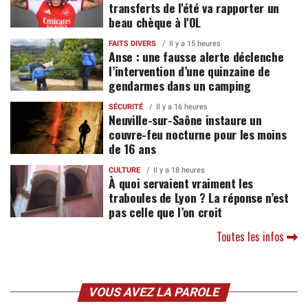
transferts de l'été va rapporter un
beau chèque à l'OL
FAITS DIVERS
Il y a 15 heures
Anse : une fausse alerte déclenche
l’intervention d’une quinzaine de
gendarmes dans un camping
SÉCURITÉ
Il y a 16 heures
Neuville-sur-Saône instaure un
couvre-feu nocturne pour les moins
de 16 ans
CULTURE
Il y a 18 heures
À quoi servaient vraiment les
traboules de Lyon ? La réponse n’est
pas celle que l’on croit
Toutes les infos
VOUS AVEZ LA PAROLE