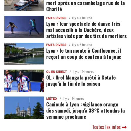
mort après un carambolage rue de la
Charité
FAITS DIVERS
Il y a 4 heures
Lyon : leur spectacle de danse très
mal accueilli à la Duchère, deux
artistes visés par des tirs de mortiers
FAITS DIVERS
Il y a 6 heures
Lyon : le ton monte à Confluence, il
reçoit un coup de couteau à la joue
OL EN DIRECT
Il y a 19 heures
OL : Orel Mangala prêté à Getafe
jusqu’à la fin de la saison
MÉTÉO
Il y a 19 heures
Canicule à Lyon : vigilance orange
dès samedi, jusqu’à 38°C attendus la
semaine prochaine
Toutes les infos