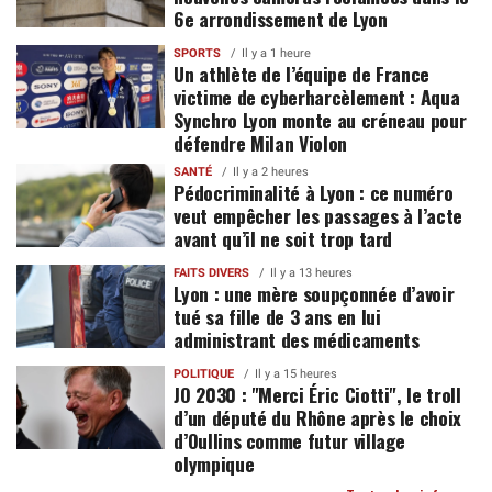
6e arrondissement de Lyon
SPORTS
Il y a 1 heure
Un athlète de l’équipe de France
victime de cyberharcèlement : Aqua
Synchro Lyon monte au créneau pour
défendre Milan Violon
SANTÉ
Il y a 2 heures
Pédocriminalité à Lyon : ce numéro
veut empêcher les passages à l’acte
avant qu’il ne soit trop tard
FAITS DIVERS
Il y a 13 heures
Lyon : une mère soupçonnée d’avoir
tué sa fille de 3 ans en lui
administrant des médicaments
POLITIQUE
Il y a 15 heures
JO 2030 : "Merci Éric Ciotti", le troll
d’un député du Rhône après le choix
d’Oullins comme futur village
olympique