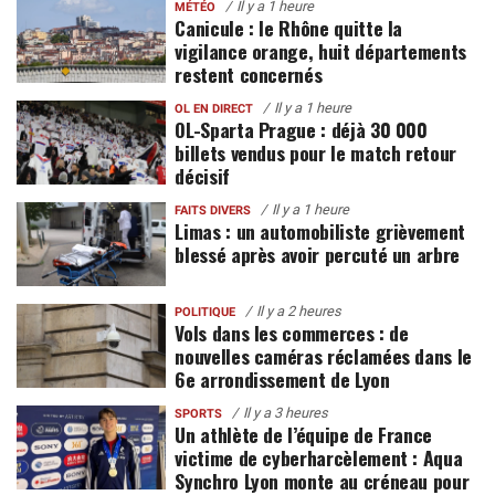
Il y a 1 heure
MÉTÉO
Canicule : le Rhône quitte la
vigilance orange, huit départements
restent concernés
Il y a 1 heure
OL EN DIRECT
OL-Sparta Prague : déjà 30 000
billets vendus pour le match retour
décisif
Il y a 1 heure
FAITS DIVERS
Limas : un automobiliste grièvement
blessé après avoir percuté un arbre
Il y a 2 heures
POLITIQUE
Vols dans les commerces : de
nouvelles caméras réclamées dans le
6e arrondissement de Lyon
Il y a 3 heures
SPORTS
Un athlète de l’équipe de France
victime de cyberharcèlement : Aqua
Synchro Lyon monte au créneau pour