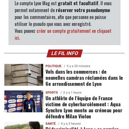
Le compte Lyon Mag est
gratuit et facultatif
. Il vous
permet notamment de
réserver votre pseudonyme
pour les commentaires, afin que personne ne puisse
utiliser le pseudo que vous avez enregistré.
Vous pouvez
créer un compte gratuitement en cliquant
ici
.
LE FIL INFO
POLITIQUE
Il y a 20 minutes
Vols dans les commerces : de
nouvelles caméras réclamées dans le
6e arrondissement de Lyon
SPORTS
Il y a 1 heure
Un athlète de l’équipe de France
victime de cyberharcèlement : Aqua
Synchro Lyon monte au créneau pour
défendre Milan Violon
SANTÉ
Il y a 2 heures
Pédocriminalité à Lyon : ce numéro