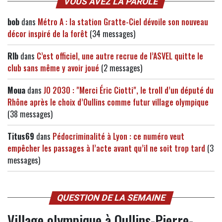
VOUS AVEZ LA PAROLE
bob
dans
Métro A : la station Gratte-Ciel dévoile son nouveau
décor inspiré de la forêt
(34 messages)
Rlb
dans
C’est officiel, une autre recrue de l’ASVEL quitte le
club sans même y avoir joué
(2 messages)
Moua
dans
JO 2030 : "Merci Éric Ciotti", le troll d’un député du
Rhône après le choix d’Oullins comme futur village olympique
(38 messages)
Titus69
dans
Pédocriminalité à Lyon : ce numéro veut
empêcher les passages à l’acte avant qu’il ne soit trop tard
(3
messages)
QUESTION DE LA SEMAINE
Village olympique à Oullins-Pierre-