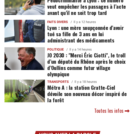
veut empêcher les passages à l’acte
avant qu’il ne soit trop tard
FAITS DIVERS
Il y a 12 heures
Lyon : une mère soupçonnée d’avoir
tué sa fille de 3 ans en lui
administrant des médicaments
POLITIQUE
Il y a 14 heures
JO 2030 : "Merci Éric Ciotti", le troll
d’un député du Rhône après le choix
d’Oullins comme futur village
olympique
TRANSPORTS
Il y a 18 heures
Métro A : la station Gratte-Ciel
dévoile son nouveau décor inspiré de
la forêt
Toutes les infos