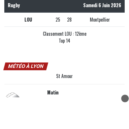
Rugby
Samedi 6 Juin 2026
LOU
25
28
Montpellier
Classement LOU : 12ème
Top 14
MÉTÉO À LYON
St Amour
Matin
Nuageux 18°C
Après-midi
Forte Pluie 23°C