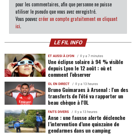
pour les commentaires, afin que personne ne puisse
utiliser le pseudo que vous avez enregistré.
Vous pouvez
créer un compte gratuitement en cliquant
ici
.
LE FIL INFO
ET AUSSI À LYON
Il y a 7 minutes
Une éclipse solaire à 94 % visible
depuis Lyon le 12 août : où et
comment l’observer
OL EN DIRECT
Il y a 13 heures
Bruno Guimaraes à Arsenal : l'un des
transferts de l'été va rapporter un
beau chèque à l'OL
FAITS DIVERS
Il y a 13 heures
Anse : une fausse alerte déclenche
l’intervention d’une quinzaine de
gendarmes dans un camping