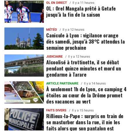
OL EN DIRECT
Il y a 11 heures
OL : Orel Mangala prêté à Getafe
jusqu’à la fin de la saison
MÉTÉO
Il y a 12 heures
Canicule à Lyon : vigilance orange
dès samedi, jusqu’à 38°C attendus la
semaine prochaine
JUDICIAIRE
Il y a 12 heures
Alcoolisé à trottinette, il se débat
pendant quinze minutes et mord un
gendarme à Tarare
ARTICLE PARTENAIRE
Il y a 14 heures
À seulement 1h de Lyon, ce camping 4
étoiles au cœur de la Drôme promet
des vacances au vert
FAITS DIVERS
Il y a 15 heures
Rillieux-la-Pape : surpris en train de
se masturber dans la rue, il nie les
faits alors que son pantalon est