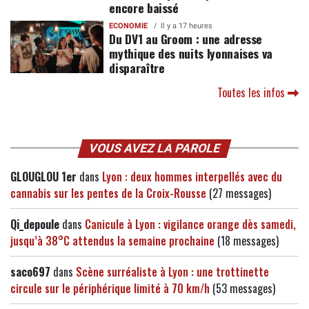
encore baissé
ECONOMIE
Il y a 17 heures
Du DV1 au Groom : une adresse
mythique des nuits lyonnaises va
disparaître
Toutes les infos
VOUS AVEZ LA PAROLE
GLOUGLOU 1er
dans
Lyon : deux hommes interpellés avec du
cannabis sur les pentes de la Croix-Rousse
(27 messages)
Qi_depoule
dans
Canicule à Lyon : vigilance orange dès samedi,
jusqu’à 38°C attendus la semaine prochaine
(18 messages)
saco697
dans
Scène surréaliste à Lyon : une trottinette
circule sur le périphérique limité à 70 km/h
(53 messages)