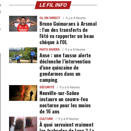
n
LE FIL INFO
3
s
OL EN DIRECT
Il y a 4 heures
Bruno Guimaraes à Arsenal
: l'un des transferts de
l'été va rapporter un beau
chèque à l'OL
FAITS DIVERS
Il y a 4 heures
Anse : une fausse alerte
déclenche l’intervention
d’une quinzaine de
gendarmes dans un
camping
SÉCURITÉ
Il y a 6 heures
Neuville-sur-Saône
instaure un couvre-feu
nocturne pour les moins
de 16 ans
CULTURE
Il y a 8 heures
À quoi servaient vraiment
les traboules de Lyon ? La