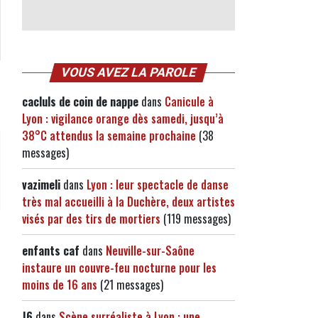
VOUS AVEZ LA PAROLE
cacluls de coin de nappe
dans
Canicule à
Lyon : vigilance orange dès samedi, jusqu’à
38°C attendus la semaine prochaine
(38
messages)
vazimeli
dans
Lyon : leur spectacle de danse
très mal accueilli à la Duchère, deux artistes
visés par des tirs de mortiers
(119 messages)
enfants caf
dans
Neuville-sur-Saône
instaure un couvre-feu nocturne pour les
moins de 16 ans
(21 messages)
J6
dans
Scène surréaliste à Lyon : une