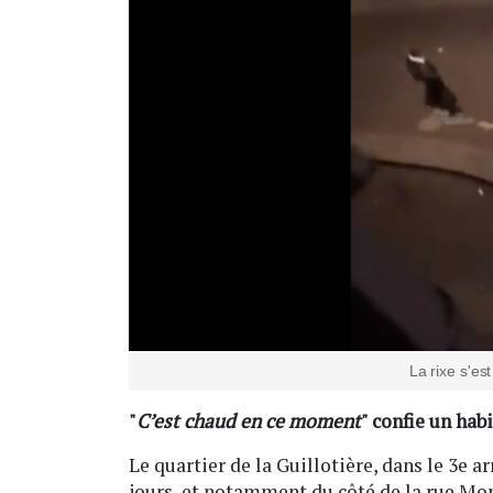
La rixe s'es
"
C’est chaud en ce moment
" confie un hab
Le quartier de la Guillotière, dans le 3e 
jours, et notamment du côté de la rue Mon