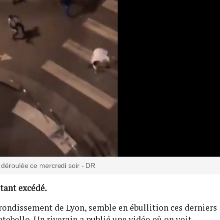
t déroulée ce mercredi soir - DR
itant excédé.
arrondissement de Lyon, semble en ébullition ces derniers
tebello. Un riverain a publié une vidéo où on voit