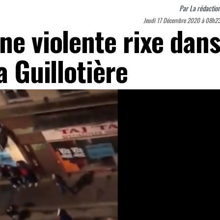
Par
La rédactio
Jeudi 17 Décembre 2020 à 08h2
ne violente rixe dan
a Guillotière