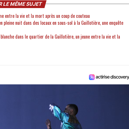
R LE MÊME SUJET
me entre la vie et la mort après un coup de couteau
en pleine nuit dans des locaux en sous-sol à la Guillotière, une enquête
 blanche dans le quartier de la Guillotière, un jeune entre la vie et la