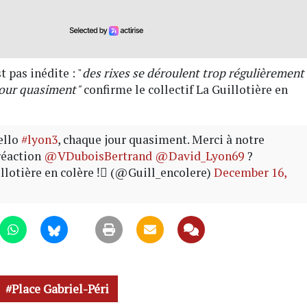
t pas inédite : "
des rixes se déroulent trop régulièrement
our quasiment"
confirme le collectif La Guillotière en
ello
#lyon3
, chaque jour quasiment. Merci à notre
réaction
@VDuboisBertrand
@David_Lyon69
?
llotière en colère !⃝ (@Guill_encolere)
December 16,
Place Gabriel-Péri