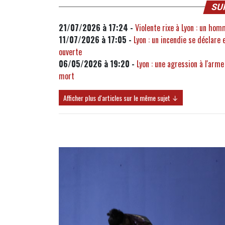
SU
21/07/2026 à 17:24 -
Violente rixe à Lyon : un hom
11/07/2026 à 17:05 -
Lyon : un incendie se déclare 
ouverte
06/05/2026 à 19:20 -
Lyon : une agression à l'arme
mort
Afficher plus d'articles sur le même sujet ↓