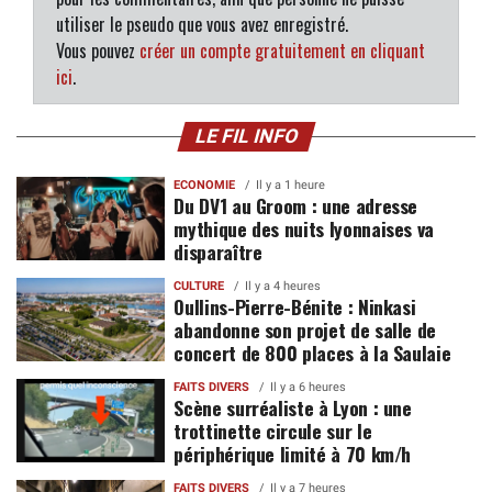
utiliser le pseudo que vous avez enregistré.
Vous pouvez
créer un compte gratuitement en cliquant
ici
.
LE FIL INFO
ECONOMIE
Il y a 1 heure
Du DV1 au Groom : une adresse
mythique des nuits lyonnaises va
disparaître
CULTURE
Il y a 4 heures
Oullins-Pierre-Bénite : Ninkasi
abandonne son projet de salle de
concert de 800 places à la Saulaie
FAITS DIVERS
Il y a 6 heures
Scène surréaliste à Lyon : une
trottinette circule sur le
périphérique limité à 70 km/h
FAITS DIVERS
Il y a 7 heures