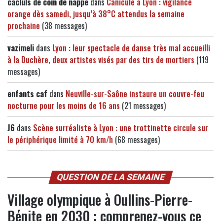
cacluls de coin de nappe
dans
Canicule à Lyon : vigilance
orange dès samedi, jusqu’à 38°C attendus la semaine
prochaine
(38 messages)
vazimeli
dans
Lyon : leur spectacle de danse très mal accueilli
à la Duchère, deux artistes visés par des tirs de mortiers
(119
messages)
enfants caf
dans
Neuville-sur-Saône instaure un couvre-feu
nocturne pour les moins de 16 ans
(21 messages)
J6
dans
Scène surréaliste à Lyon : une trottinette circule sur
le périphérique limité à 70 km/h
(68 messages)
QUESTION DE LA SEMAINE
Village olympique à Oullins-Pierre-
Bénite en 2030 : comprenez-vous ce