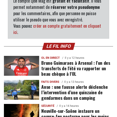
Le compte Lyon Mag est
gratuit et facultatif
. Il vous
permet notamment de
réserver votre pseudonyme
pour les commentaires, afin que personne ne puisse
utiliser le pseudo que vous avez enregistré.
Vous pouvez
créer un compte gratuitement en cliquant
ici
.
LE FIL INFO
OL EN DIRECT
Il y a 12 heures
Bruno Guimaraes à Arsenal : l'un des
transferts de l'été va rapporter un
beau chèque à l'OL
FAITS DIVERS
Il y a 13 heures
Anse : une fausse alerte déclenche
l’intervention d’une quinzaine de
gendarmes dans un camping
SÉCURITÉ
Il y a 14 heures
Neuville-sur-Saône instaure un
couvre-feu nocturne pour les moins