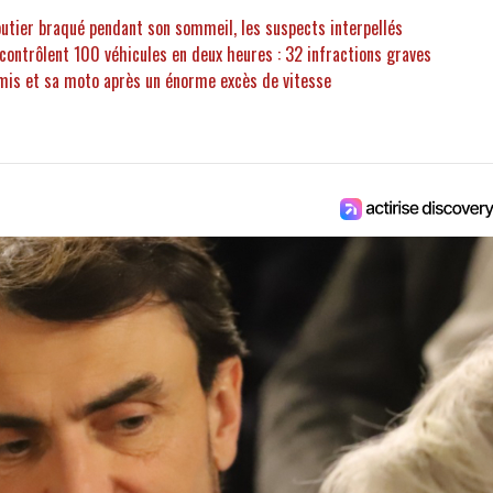
routier braqué pendant son sommeil, les suspects interpellés
contrôlent 100 véhicules en deux heures : 32 infractions graves
rmis et sa moto après un énorme excès de vitesse