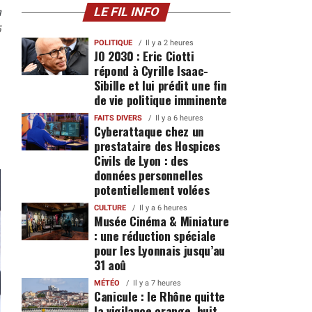
n
LE FIL INFO
5
POLITIQUE
Il y a 2 heures
JO 2030 : Eric Ciotti
répond à Cyrille Isaac-
Sibille et lui prédit une fin
de vie politique imminente
FAITS DIVERS
Il y a 6 heures
Cyberattaque chez un
prestataire des Hospices
Civils de Lyon : des
données personnelles
potentiellement volées
CULTURE
Il y a 6 heures
Musée Cinéma & Miniature
: une réduction spéciale
pour les Lyonnais jusqu’au
31 aoû
MÉTÉO
Il y a 7 heures
Canicule : le Rhône quitte
la vigilance orange, huit