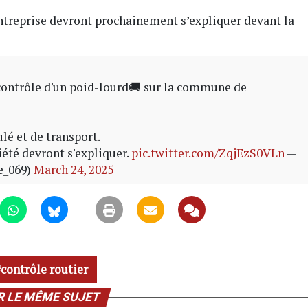
’entreprise devront prochainement s’expliquer devant la
contrôle d'un poid-lourd🚚 sur la commune de
ulé et de transport.
iété devront s'expliquer.
pic.twitter.com/ZqjEzS0VLn
—
e_069)
March 24, 2025
contrôle routier
R LE MÊME SUJET