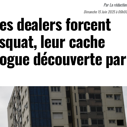
Par
La rédactio
Dimanche 15 Juin 2025 à 06h0
les dealers forcent
squat, leur cache
rogue découverte par