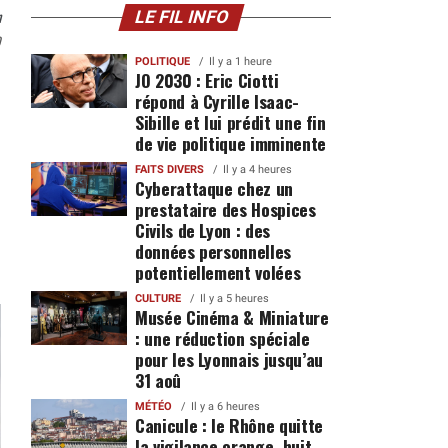
n
LE FIL INFO
0
POLITIQUE
Il y a 1 heure
JO 2030 : Eric Ciotti
répond à Cyrille Isaac-
Sibille et lui prédit une fin
de vie politique imminente
FAITS DIVERS
Il y a 4 heures
Cyberattaque chez un
prestataire des Hospices
Civils de Lyon : des
données personnelles
potentiellement volées
CULTURE
Il y a 5 heures
Musée Cinéma & Miniature
: une réduction spéciale
pour les Lyonnais jusqu’au
31 aoû
MÉTÉO
Il y a 6 heures
Canicule : le Rhône quitte
la vigilance orange, huit