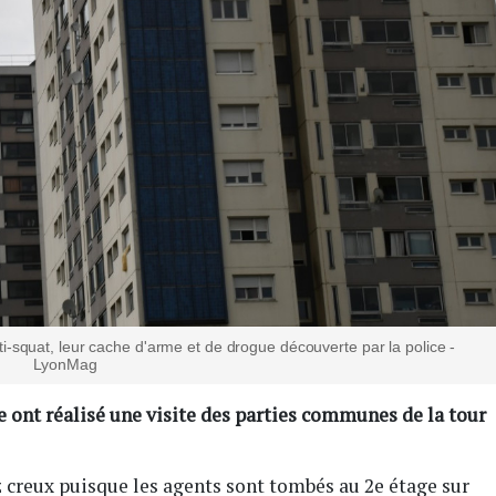
ti-squat, leur cache d'arme et de drogue découverte par la police -
LyonMag
e ont réalisé une visite des parties communes de la tour
z creux puisque les agents sont tombés au 2e étage sur