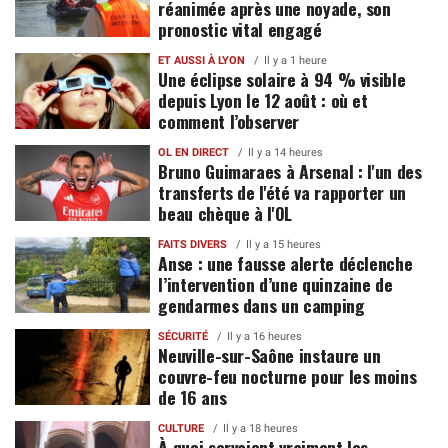
réanimée après une noyade, son
pronostic vital engagé
ET AUSSI À LYON
Il y a 1 heure
Une éclipse solaire à 94 % visible
depuis Lyon le 12 août : où et
comment l’observer
OL EN DIRECT
Il y a 14 heures
Bruno Guimaraes à Arsenal : l'un des
transferts de l'été va rapporter un
beau chèque à l'OL
FAITS DIVERS
Il y a 15 heures
Anse : une fausse alerte déclenche
l’intervention d’une quinzaine de
gendarmes dans un camping
SÉCURITÉ
Il y a 16 heures
Neuville-sur-Saône instaure un
couvre-feu nocturne pour les moins
de 16 ans
CULTURE
Il y a 18 heures
À quoi servaient vraiment les