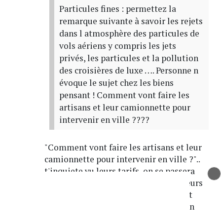
Particules fines : permettez la
remarque suivante à savoir les rejets
dans l atmosphère des particules de
vols aériens y compris les jets
privés, les particules et la pollution
des croisières de luxe …. Personne n
évoque le sujet chez les biens
pensant ! Comment vont faire les
artisans et leur camionnette pour
intervenir en ville ????
"Comment vont faire les artisans et leur
camionnette pour intervenir en ville ?"..
t'inquiete vu leurs tarifs, on se passera
volontier d'eux! Qu'ils restent dans leurs
cambrousses avec leur camionettes et
utilitaires pourris, on a ce qu'il faut en
artisans competents à lyon