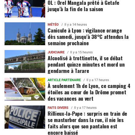
OL : Orel Mangala prêté à Getafe
jusqu’à la fin de la saison
MÉTÉO
Il y a 14 heures
Canicule à Lyon : vigilance orange
dès samedi, jusqu’à 38°C attendus la
semaine prochaine
JUDICIAIRE
Il y a 15 heures
Alcoolisé à trottinette, il se débat
pendant quinze minutes et mord un
gendarme à Tarare
ARTICLE PARTENAIRE
Il y a 17 heures
À seulement 1h de Lyon, ce camping 4
étoiles au cœur de la Drôme promet
des vacances au vert
FAITS DIVERS
Il y a 17 heures
Rillieux-la-Pape : surpris en train de
se masturber dans la rue, il nie les
faits alors que son pantalon est
encore baissé