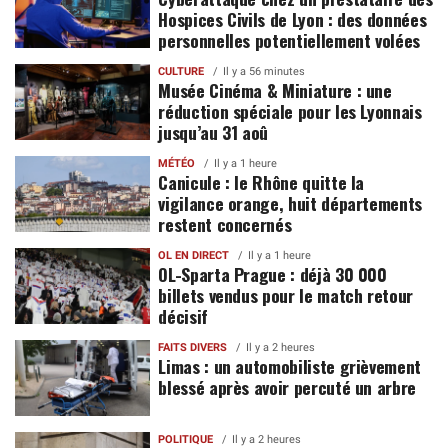
Hospices Civils de Lyon : des données
personnelles potentiellement volées
CULTURE
Il y a 56 minutes
Musée Cinéma & Miniature : une
réduction spéciale pour les Lyonnais
jusqu’au 31 aoû
MÉTÉO
Il y a 1 heure
Canicule : le Rhône quitte la
vigilance orange, huit départements
restent concernés
OL EN DIRECT
Il y a 1 heure
OL-Sparta Prague : déjà 30 000
billets vendus pour le match retour
décisif
FAITS DIVERS
Il y a 2 heures
Limas : un automobiliste grièvement
blessé après avoir percuté un arbre
POLITIQUE
Il y a 2 heures