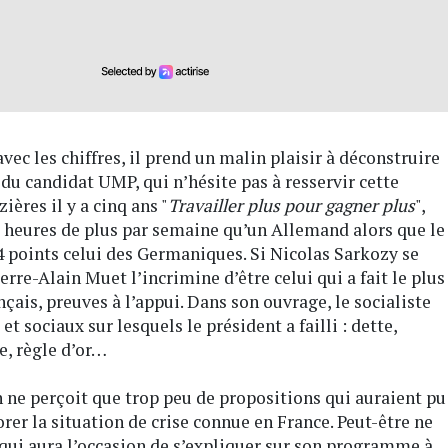
vec les chiffres, il prend un malin plaisir à déconstruire
u candidat UMP, qui n’hésite pas à resservir cette
ères il y a cinq ans "
Travailler plus pour gagner plus
",
,3 heures de plus par semaine qu’un Allemand alors que le
points celui des Germaniques. Si Nicolas Sarkozy se
erre-Alain Muet l’incrimine d’être celui qui a fait le plus
ais, preuves à l’appui. Dans son ouvrage, le socialiste
 sociaux sur lesquels le président a failli : dette,
le, règle d’or…
 ne perçoit que trop peu de propositions qui auraient pu
er la situation de crise connue en France. Peut-être ne
, qui aura l’occasion de s’expliquer sur son programme à