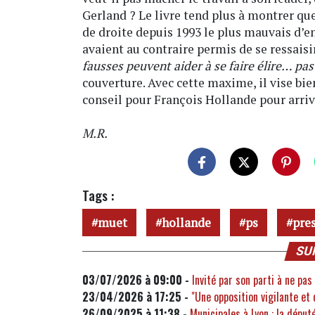
Gerland ? Le livre tend plus à montrer q
de droite depuis 1993 le plus mauvais d’en
avaient au contraire permis de se ressai
fausses peuvent aider à se faire élire… pa
couverture. Avec cette maxime, il vise bie
conseil pour François Hollande pour arriver
M.R.
Tags :
muet
hollande
ps
pres
SU
03/07/2026 à 09:00 -
Invité par son parti à ne pas
23/04/2026 à 17:25 -
"Une opposition vigilante et
26/09/2025 à 11:38 -
Municipales à Lyon : la déput