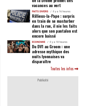
de la Drôme promet des
vacances au vert
FAITS DIVERS
Il y a 16 heures
Rillieux-la-Pape : surpris
en train de se masturber
dans la rue, il nie les faits
alors que son pantalon est
encore baissé
ECONOMIE
Il y a 18 heures
Du DV1 au Groom : une
adresse mythique des
nuits lyonnaises va
disparaître
Toutes les infos
Publicité