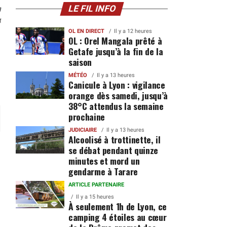
n
LE FIL INFO
4
OL EN DIRECT
Il y a 12 heures
OL : Orel Mangala prêté à
Getafe jusqu’à la fin de la
saison
MÉTÉO
Il y a 13 heures
Canicule à Lyon : vigilance
orange dès samedi, jusqu’à
38°C attendus la semaine
prochaine
JUDICIAIRE
Il y a 13 heures
Alcoolisé à trottinette, il
se débat pendant quinze
minutes et mord un
gendarme à Tarare
ARTICLE PARTENAIRE
Il y a 15 heures
À seulement 1h de Lyon, ce
camping 4 étoiles au cœur