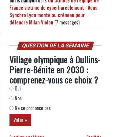
christianlyon
dans
Un athlète de l’équipe de
France victime de cyberharcèlement : Aqua
Synchro Lyon monte au créneau pour
défendre Milan Violon
(7 messages)
QUESTION DE LA SEMAINE
Village olympique à Oullins-
Pierre-Bénite en 2030 :
comprenez-vous ce choix ?
Oui
Non
Ne se prononce pas