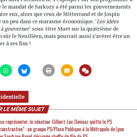
ue le mandat de Sarkozy a été parmi les gouvernements
tre eux, alors que ceux de Mitterrand et de Jospin
sir un peu dans ce marasme économique. "
Les idées
s à gouverner
" sous-titre Muet sur la quatrième de
n sûr le Neuilléen, mais pourrait aussi s’avérer être un
 à ses fins !
identielle
R LE MÊME SUJET
 se représenter, le sénateur Gilbert-Luc Devinaz quitte le PS
 constructive" : un groupe PS/Place Publique à la Métropole de Lyon
ée Sandrine Runel désignée cheffe de file du PS