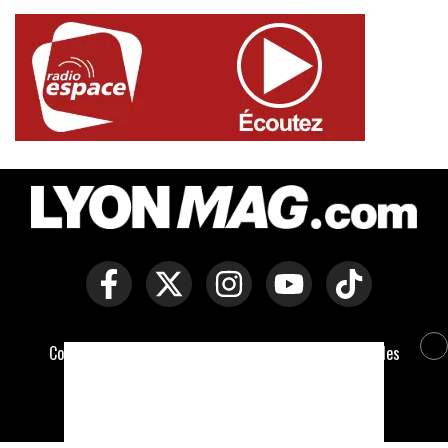
Copyright © Lyon Mag -
Mentions légales
-
Politique des
cookies
-
Contact
-
Conditions générales de vente
Développé par Everlats