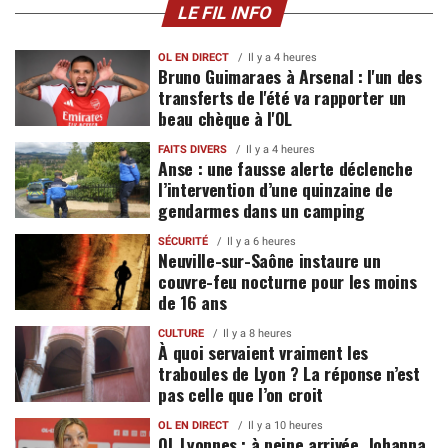
LE FIL INFO
OL EN DIRECT
Il y a 4 heures
Bruno Guimaraes à Arsenal : l'un des
transferts de l'été va rapporter un
beau chèque à l'OL
FAITS DIVERS
Il y a 4 heures
Anse : une fausse alerte déclenche
l’intervention d’une quinzaine de
gendarmes dans un camping
SÉCURITÉ
Il y a 6 heures
Neuville-sur-Saône instaure un
couvre-feu nocturne pour les moins
de 16 ans
CULTURE
Il y a 8 heures
À quoi servaient vraiment les
traboules de Lyon ? La réponse n’est
pas celle que l’on croit
OL EN DIRECT
Il y a 10 heures
OL Lyonnes : à peine arrivée, Johanna