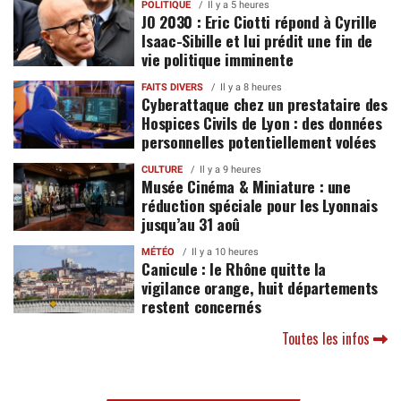
POLITIQUE
Il y a 5 heures
JO 2030 : Eric Ciotti répond à Cyrille
Isaac-Sibille et lui prédit une fin de
vie politique imminente
FAITS DIVERS
Il y a 8 heures
Cyberattaque chez un prestataire des
Hospices Civils de Lyon : des données
personnelles potentiellement volées
CULTURE
Il y a 9 heures
Musée Cinéma & Miniature : une
réduction spéciale pour les Lyonnais
jusqu’au 31 aoû
MÉTÉO
Il y a 10 heures
Canicule : le Rhône quitte la
vigilance orange, huit départements
restent concernés
Toutes les infos