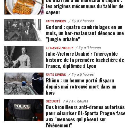
les origines méconnues du tablier de
sapeur
Il y a 2 heures
FAITS DIVERS
Gerland : quatre cambriolages en un
mois, un bar-restaurant dénonce une
"jungle urbaine"
Il y a 3 heures
LE SAVIEZ-VOUS ?
Julie-Victoire Daubié : l’incroyable
histoire de la première bachelière de
France, diplômée à Lyon
Il y a 5 heures
FAITS DIVERS
Rhône : un homme porté disparu
depuis mai retrouvé mort dans un
bois
Il y a 6 heures
SÉCURITÉ
Des brouilleurs anti-drones autorisés
pour sécuriser OL-Sparta Prague face
aux "menaces qui pèsent sur
l'évènement"