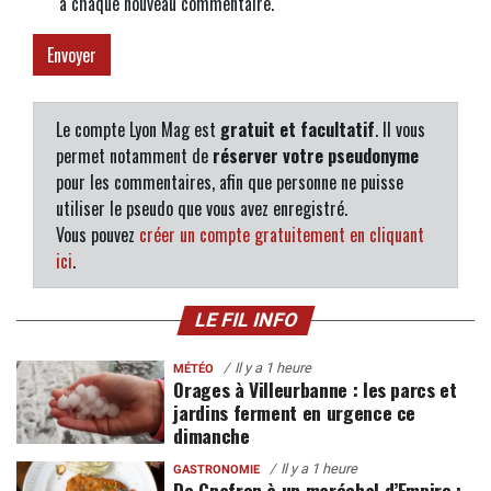
à chaque nouveau commentaire.
Le compte Lyon Mag est
gratuit et facultatif
. Il vous
permet notamment de
réserver votre pseudonyme
pour les commentaires, afin que personne ne puisse
utiliser le pseudo que vous avez enregistré.
Vous pouvez
créer un compte gratuitement en cliquant
ici
.
LE FIL INFO
Il y a 1 heure
MÉTÉO
Orages à Villeurbanne : les parcs et
jardins ferment en urgence ce
dimanche
Il y a 1 heure
GASTRONOMIE
De Gnafron à un maréchal d’Empire :