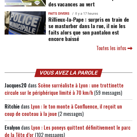
des vacances au vert
FAITS DIVERS
Il y a 17 heures
Rillieux-la-Pape : surpris en train de
se masturber dans la rue, il nie les
faits alors que son pantalon est
encore baissé
Toutes les infos
VOUS AVEZ LA PAROLE
Jacques20
dans
Scène surréaliste à Lyon : une trottinette
circule sur le périphérique limité à 70 km/h
(59 messages)
Ritchie
dans
Lyon : le ton monte à Confluence, il reçoit un
coup de couteau à la joue
(2 messages)
Evalyon
dans
Lyon : Les poneys quittent définitivement le parc
de la Tête d’or
(102 messages)