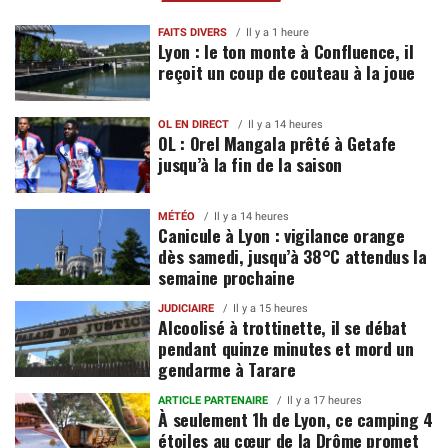
FAITS DIVERS
Il y a 1 heure
Lyon : le ton monte à Confluence, il
reçoit un coup de couteau à la joue
OL EN DIRECT
Il y a 14 heures
OL : Orel Mangala prêté à Getafe
jusqu’à la fin de la saison
MÉTÉO
Il y a 14 heures
Canicule à Lyon : vigilance orange
dès samedi, jusqu’à 38°C attendus la
semaine prochaine
JUDICIAIRE
Il y a 15 heures
Alcoolisé à trottinette, il se débat
pendant quinze minutes et mord un
gendarme à Tarare
ARTICLE PARTENAIRE
Il y a 17 heures
À seulement 1h de Lyon, ce camping 4
étoiles au cœur de la Drôme promet