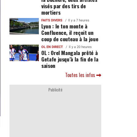
visés par des tirs de
mortiers
FAITS DIVERS
Il y a 7 heures
Lyon : le ton monte à
Confluence, il reçoit un
coup de couteau à la joue
OL EN DIRECT
Il y a 20 heures
OL : Orel Mangala prêté à
Getafe jusqu’à la fin de la
saison
Toutes les infos
Publicité