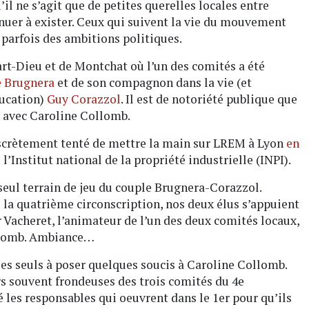
’il ne s’agit que de petites querelles locales entre
uer à exister. Ceux qui suivent la vie du mouvement
 parfois des ambitions politiques.
art-Dieu et de Montchat où l’un des comités a été
 Brugnera
et de son compagnon dans la vie (et
ducation)
Guy Corazzol
. Il est de notoriété publique que
s avec Caroline Collomb.
iscrètement tenté de mettre la main sur LREM à Lyon
en
l’Institut national de la propriété industrielle (INPI).
seul terrain de jeu du couple Brugnera-Corazzol.
e la quatrième circonscription, nos deux élus s’appuient
Vacheret, l’animateur de l’un des deux comités locaux,
ollomb. Ambiance…
les seuls à poser quelques soucis à Caroline Collomb.
s souvent frondeuses des trois comités du 4e
 les responsables qui oeuvrent dans le 1er pour qu’ils