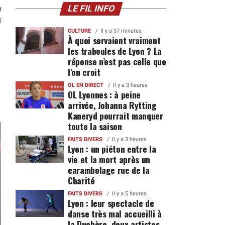
n
LE FIL INFO
3
CULTURE
Il y a 37 minutes
À quoi servaient vraiment
les traboules de Lyon ? La
réponse n’est pas celle que
l’on croit
OL EN DIRECT
Il y a 3 heures
OL Lyonnes : à peine
arrivée, Johanna Rytting
Kaneryd pourrait manquer
toute la saison
FAITS DIVERS
Il y a 3 heures
Lyon : un piéton entre la
vie et la mort après un
carambolage rue de la
Charité
FAITS DIVERS
Il y a 5 heures
Lyon : leur spectacle de
danse très mal accueilli à
la Duchère, deux artistes