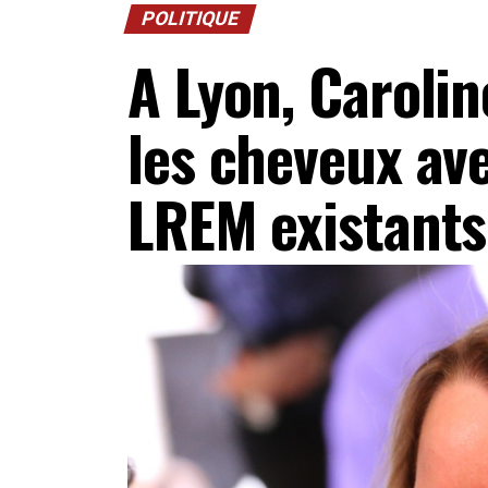
POLITIQUE
A Lyon, Caroli
les cheveux av
LREM existants