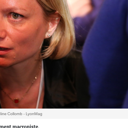
line Collomb - LyonMag
ement macroniste.