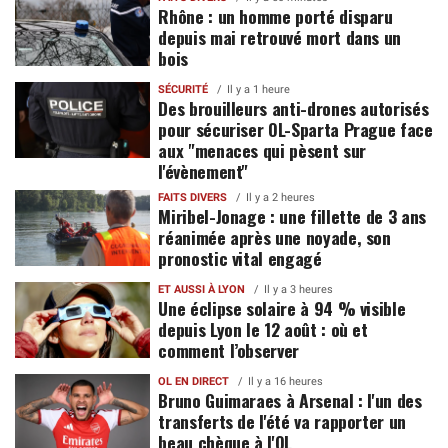
Rhône : un homme porté disparu
depuis mai retrouvé mort dans un
bois
SÉCURITÉ
Il y a 1 heure
Des brouilleurs anti-drones autorisés
pour sécuriser OL-Sparta Prague face
aux "menaces qui pèsent sur
l'évènement"
FAITS DIVERS
Il y a 2 heures
Miribel-Jonage : une fillette de 3 ans
réanimée après une noyade, son
pronostic vital engagé
ET AUSSI À LYON
Il y a 3 heures
Une éclipse solaire à 94 % visible
depuis Lyon le 12 août : où et
comment l’observer
OL EN DIRECT
Il y a 16 heures
Bruno Guimaraes à Arsenal : l'un des
transferts de l'été va rapporter un
beau chèque à l'OL