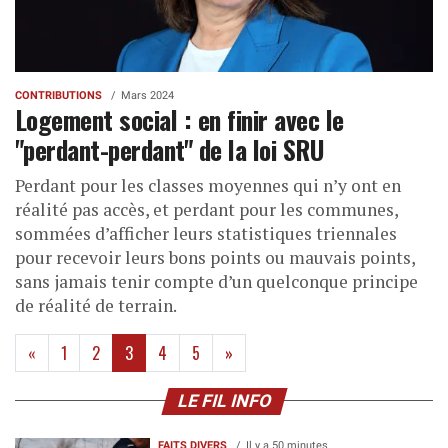
CONTRIBUTIONS
Mars 2024
Logement social : en finir avec le
"perdant-perdant" de la loi SRU
Perdant pour les classes moyennes qui n’y ont en
réalité pas accès, et perdant pour les communes,
sommées d’afficher leurs statistiques triennales
pour recevoir leurs bons points ou mauvais points,
sans jamais tenir compte d’un quelconque principe
de réalité de terrain.
(current)
«
1
2
3
4
5
»
LE FIL INFO
FAITS DIVERS
Il y a 50 minutes