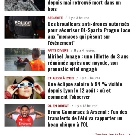
depuis mai retrouvé mort dans un
bois
SÉCURITÉ
Il y a 3 heures
Des brouilleurs anti-drones autorisés
pour sécuriser OL-Sparta Prague face
aux "menaces qui pèsent sur
l'évènement"
FAITS DIVERS
Il y a 4 heures
Miribel-Jonage : une fillette de 3 ans
réanimée après une noyade, son
pronostic vital engagé
ET AUSSI À LYON
Il y a 5 heures
Une éclipse solaire à 94 % visible
depuis Lyon le 12 août : où et
comment l’observer
OL EN DIRECT
Il y a 18 heures
Bruno Guimaraes à Arsenal : l'un des
transferts de l'été va rapporter un
beau chèque à l'OL
Toutes les infos