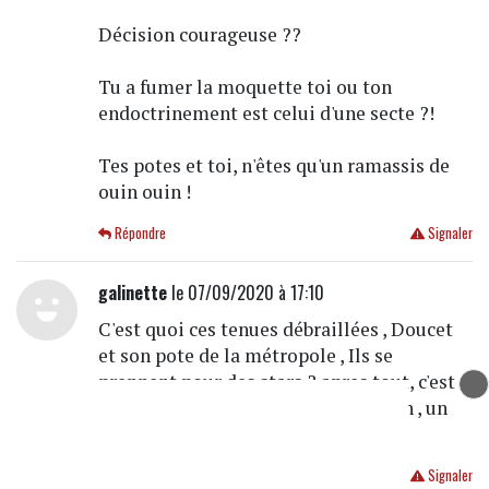
Décision courageuse ??
Tu a fumer la moquette toi ou ton
endoctrinement est celui d'une secte ?!
Tes potes et toi, n'êtes qu'un ramassis de
ouin ouin !
Répondre
Signaler
galinette
le 07/09/2020 à 17:10
C'est quoi ces tenues débraillées , Doucet
et son pote de la métropole , Ils se
prennent pour des stars ? apres tout, c'est
bien représentatif de la ville de Lyon , un
laissé aller à vomir .
Répondre
Signaler