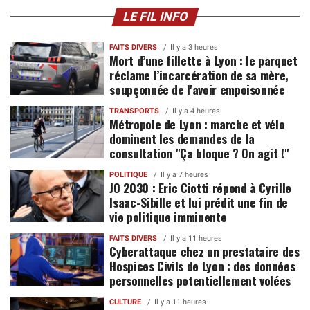
LE FIL INFO
FAITS DIVERS
Il y a 3 heures
Mort d’une fillette à Lyon : le parquet
réclame l’incarcération de sa mère,
soupçonnée de l'avoir empoisonnée
TRANSPORTS
Il y a 4 heures
Métropole de Lyon : marche et vélo
dominent les demandes de la
consultation "Ça bloque ? On agit !"
POLITIQUE
Il y a 7 heures
JO 2030 : Eric Ciotti répond à Cyrille
Isaac-Sibille et lui prédit une fin de
vie politique imminente
FAITS DIVERS
Il y a 11 heures
Cyberattaque chez un prestataire des
Hospices Civils de Lyon : des données
personnelles potentiellement volées
CULTURE
Il y a 11 heures