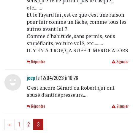
sens,qu'elle ne portait pas le casque,
etc.......
Et le fuyard lui, est ce que c'est une raison
pour fuir comme un lâche, comme tous les
autres avant lui ?
Comme d'habitude, sans permis, sous
stupéfiants, voiture volé, etc........
IL Y EN À TROP, ÇA SUFFIT MERDE ALORS
Répondre
Signaler
jeep
le 12/04/2023 à 10:26
C'est encore Gérard ou Robert qui ont
abusé d'antidépresseurs....
Répondre
Signaler
(current)
«
1
2
3