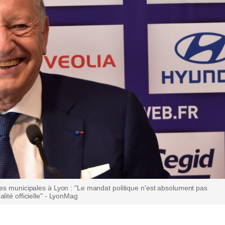
es municipales à Lyon : "Le mandat politique n'est absolument pas
alité officielle" - LyonMag