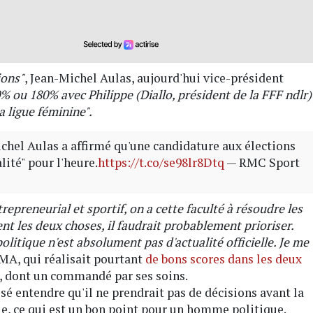
ions"
, Jean-Michel Aulas, aujourd'hui vice-président
% ou 180% avec Philippe (Diallo, président de la FFF ndlr)
a ligue féminine".
hel Aulas a affirmé qu'une candidature aux élections
lité" pour l'heure.
https://t.co/se98lr8Dtq
— RMC Sport
preneurial et sportif, on a cette faculté à résoudre les
nt les deux choses, il faudrait probablement prioriser.
olitique n'est absolument pas d'actualité officielle. Je me
JMA, qui réalisait pourtant
de bons scores dans les deux
, dont un commandé par ses soins.
sé entendre qu'il ne prendrait pas de décisions avant la
arole, ce qui est un bon point pour un homme politique.