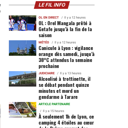
n
LE FIL INFO
0
OL EN DIRECT
Il y a 12 heures
OL : Orel Mangala prêté à
Getafe jusqu’à la fin de la
saison
MÉTÉO
Il y a 12 heures
Canicule à Lyon : vigilance
orange dès samedi, jusqu’à
38°C attendus la semaine
prochaine
JUDICIAIRE
Il y a 13 heures
Alcoolisé à trottinette, il
se débat pendant quinze
minutes et mord un
gendarme à Tarare
ARTICLE PARTENAIRE
Il y a 15 heures
À seulement 1h de Lyon, ce
camping 4 étoiles au cœur