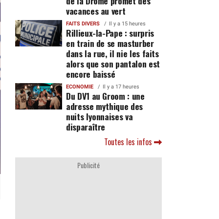
de la Drôme promet des
vacances au vert
FAITS DIVERS
Il y a 15 heures
Rillieux-la-Pape : surpris
en train de se masturber
dans la rue, il nie les faits
alors que son pantalon est
encore baissé
ECONOMIE
Il y a 17 heures
Du DV1 au Groom : une
adresse mythique des
nuits lyonnaises va
disparaître
Toutes les infos
Publicité