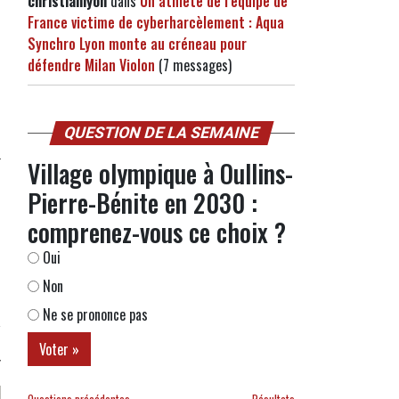
christianlyon
dans
Un athlète de l’équipe de
France victime de cyberharcèlement : Aqua
Synchro Lyon monte au créneau pour
défendre Milan Violon
(7 messages)
QUESTION DE LA SEMAINE
Village olympique à Oullins-
Pierre-Bénite en 2030 :
comprenez-vous ce choix ?
Oui
Non
Ne se prononce pas