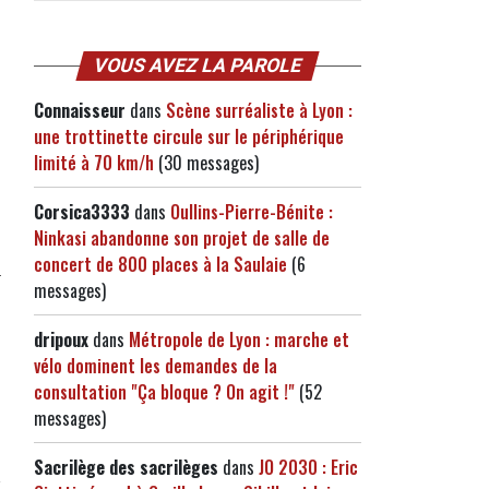
VOUS AVEZ LA PAROLE
Connaisseur
dans
Scène surréaliste à Lyon :
une trottinette circule sur le périphérique
limité à 70 km/h
(30 messages)
Corsica3333
dans
Oullins-Pierre-Bénite :
Ninkasi abandonne son projet de salle de
concert de 800 places à la Saulaie
(6
messages)
dripoux
dans
Métropole de Lyon : marche et
vélo dominent les demandes de la
consultation "Ça bloque ? On agit !"
(52
messages)
Sacrilège des sacrilèges
dans
JO 2030 : Eric