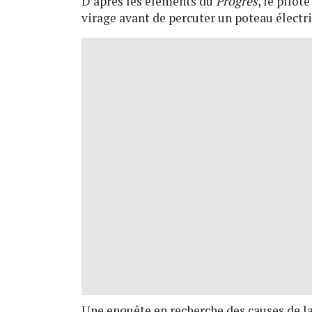
D’après les éléments du
Progrès
, le pilot
virage avant de percuter un poteau électr
Une enquête en recherche des causes de la