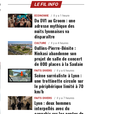
n
LE FIL INFO
2
ECONOMIE
Il y a 1 heure
Du DV1 au Groom : une
adresse mythique des
nuits lyonnaises va
disparaître
CULTURE
Il y a 4 heures
Oullins-Pierre-Bénite :
Ninkasi abandonne son
projet de salle de concert
de 800 places à la Saulaie
FAITS DIVERS
Il y a 6 heures
Scène surréaliste à Lyon :
une trottinette circule sur
le périphérique limité à 70
km/h
FAITS DIVERS
Il y a 7 heures
Lyon : deux hommes
interpellés avec du
cannabis sur les pentes de