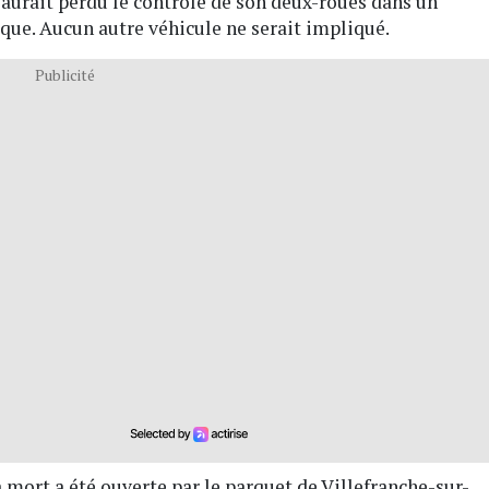
e aurait perdu le contrôle de son deux-roues dans un
ique. Aucun autre véhicule ne serait impliqué.
Publicité
 mort a été ouverte par le parquet de Villefranche-sur-