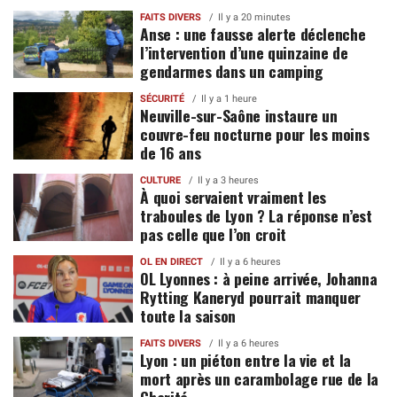
FAITS DIVERS
Il y a 20 minutes
Anse : une fausse alerte déclenche
l’intervention d’une quinzaine de
gendarmes dans un camping
SÉCURITÉ
Il y a 1 heure
Neuville-sur-Saône instaure un
couvre-feu nocturne pour les moins
de 16 ans
CULTURE
Il y a 3 heures
À quoi servaient vraiment les
traboules de Lyon ? La réponse n’est
pas celle que l’on croit
OL EN DIRECT
Il y a 6 heures
OL Lyonnes : à peine arrivée, Johanna
Rytting Kaneryd pourrait manquer
toute la saison
FAITS DIVERS
Il y a 6 heures
Lyon : un piéton entre la vie et la
mort après un carambolage rue de la