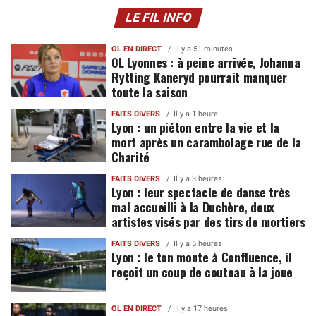
LE FIL INFO
OL EN DIRECT
Il y a 51 minutes
OL Lyonnes : à peine arrivée, Johanna
Rytting Kaneryd pourrait manquer
toute la saison
FAITS DIVERS
Il y a 1 heure
Lyon : un piéton entre la vie et la
mort après un carambolage rue de la
Charité
FAITS DIVERS
Il y a 3 heures
Lyon : leur spectacle de danse très
mal accueilli à la Duchère, deux
artistes visés par des tirs de mortiers
FAITS DIVERS
Il y a 5 heures
Lyon : le ton monte à Confluence, il
reçoit un coup de couteau à la joue
OL EN DIRECT
Il y a 17 heures