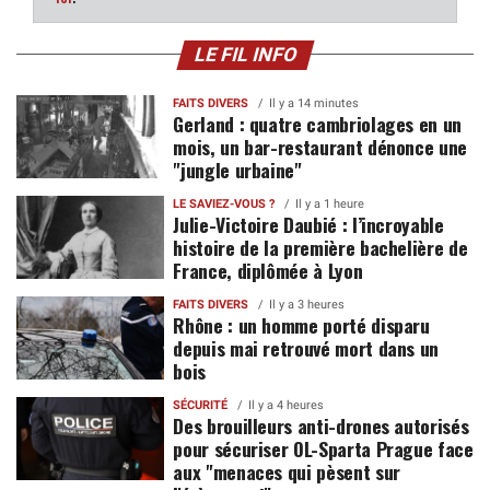
LE FIL INFO
FAITS DIVERS
Il y a 14 minutes
Gerland : quatre cambriolages en un
mois, un bar-restaurant dénonce une
"jungle urbaine"
LE SAVIEZ-VOUS ?
Il y a 1 heure
Julie-Victoire Daubié : l’incroyable
histoire de la première bachelière de
France, diplômée à Lyon
FAITS DIVERS
Il y a 3 heures
Rhône : un homme porté disparu
depuis mai retrouvé mort dans un
bois
SÉCURITÉ
Il y a 4 heures
Des brouilleurs anti-drones autorisés
pour sécuriser OL-Sparta Prague face
aux "menaces qui pèsent sur