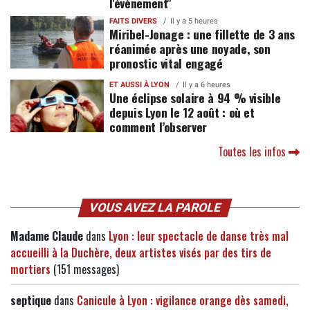
l'évènement"
FAITS DIVERS
Il y a 5 heures
Miribel-Jonage : une fillette de 3 ans
réanimée après une noyade, son
pronostic vital engagé
ET AUSSI À LYON
Il y a 6 heures
Une éclipse solaire à 94 % visible
depuis Lyon le 12 août : où et
comment l’observer
Toutes les infos
VOUS AVEZ LA PAROLE
Madame Claude
dans
Lyon : leur spectacle de danse très mal
accueilli à la Duchère, deux artistes visés par des tirs de
mortiers
(151 messages)
septique
dans
Canicule à Lyon : vigilance orange dès samedi,