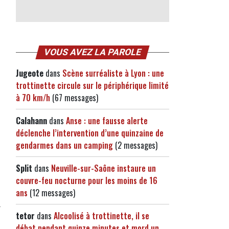
e
VOUS AVEZ LA PAROLE
Jugeote
dans
Scène surréaliste à Lyon : une
trottinette circule sur le périphérique limité
à 70 km/h
(67 messages)
Calahann
dans
Anse : une fausse alerte
déclenche l’intervention d’une quinzaine de
gendarmes dans un camping
(2 messages)
Split
dans
Neuville-sur-Saône instaure un
couvre-feu nocturne pour les moins de 16
ans
(12 messages)
tetor
dans
Alcoolisé à trottinette, il se
débat pendant quinze minutes et mord un