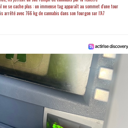
eal ne se cache plus : un immense tag apparaît au sommet d'une tour
ais arrêté avec 766 kg de cannabis dans son fourgon sur l’A7