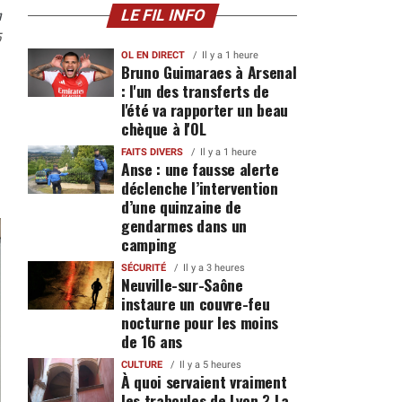
n
LE FIL INFO
5
OL EN DIRECT
Il y a 1 heure
Bruno Guimaraes à Arsenal
: l'un des transferts de
l'été va rapporter un beau
chèque à l'OL
FAITS DIVERS
Il y a 1 heure
Anse : une fausse alerte
déclenche l’intervention
d’une quinzaine de
gendarmes dans un
camping
SÉCURITÉ
Il y a 3 heures
Neuville-sur-Saône
instaure un couvre-feu
nocturne pour les moins
de 16 ans
CULTURE
Il y a 5 heures
À quoi servaient vraiment
les traboules de Lyon ? La