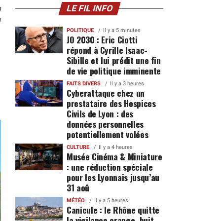
n
LE FIL INFO
0
POLITIQUE
Il y a 5 minutes
JO 2030 : Eric Ciotti
répond à Cyrille Isaac-
Sibille et lui prédit une fin
de vie politique imminente
FAITS DIVERS
Il y a 3 heures
Cyberattaque chez un
prestataire des Hospices
Civils de Lyon : des
données personnelles
potentiellement volées
CULTURE
Il y a 4 heures
Musée Cinéma & Miniature
: une réduction spéciale
pour les Lyonnais jusqu’au
31 aoû
MÉTÉO
Il y a 5 heures
Canicule : le Rhône quitte
la vigilance orange, huit