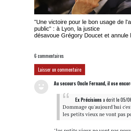
"Une victoire pour le bon usage de l'
public" : à Lyon, la justice
désavoue Grégory Doucet et annule 
subvention à cette association
6
commentaires
Laisser un commentaire
Au secours Oncle Fernand, il ose encore
Ex Précisions
a écrit
le 05/0
Dommage qu'aujourd'hui c'est 
les petits vieux ne vont pas p
"les petits vieux ne vont pas pouv